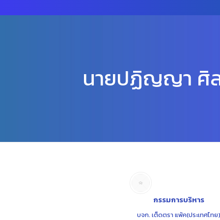
นายปฏิญญา ศิ
กรรมการบริหาร
บจก. เต็ดตรา แพ้ค(ประเทศไทย