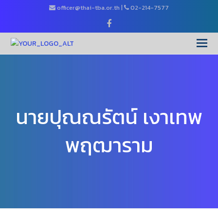
officer@thai-tba.or.th
|
02-214-7577
Facebook
O
Mo
M
นายปุณณรัตน์ เงาเทพ
พฤฒาราม