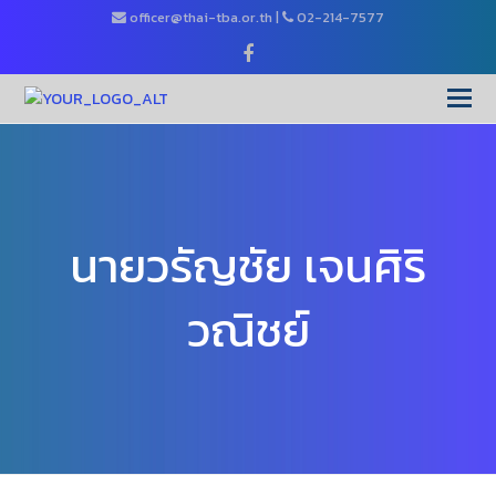
officer@thai-tba.or.th
|
02-214-7577
Facebook
O
Mo
M
นายวรัญชัย เจนศิริ
วณิชย์