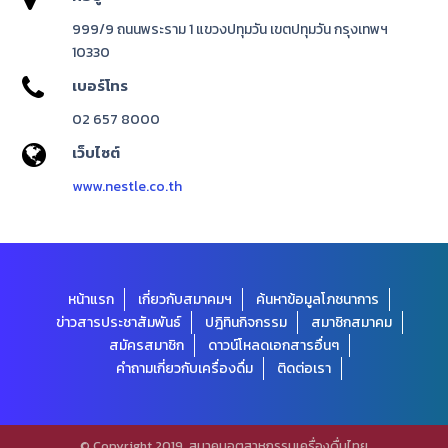
999/9
ถนนพระราม
1
แขวงปทุมวัน เขตปทุมวัน กรุงเทพฯ
10330
เบอร์โทร
02 657 8000
เว็บไซต์
www.nestle.co.th
หน้าแรก
เกี่ยวกับสมาคมฯ
ค้นหาข้อมูลโภชนาการ
ข่าวสารประชาสัมพันธ์
ปฎิทินกิจกรรม
สมาชิกสมาคม
สมัครสมาชิก
ดาวน์โหลดเอกสารอื่นๆ
คำถามเกี่ยวกับเครื่องดื่ม
ติดต่อเรา
© Copyright 2019, สมาคมอุตสาหกรรมเครื่องดื่มไทย