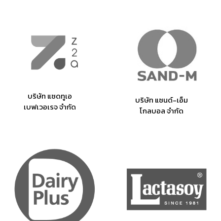
บริษัท แซดทูเอ
บริษัท แซนด์-เอ็ม
เบฟเวอเรจ จำกัด
โกลบอล จำกัด