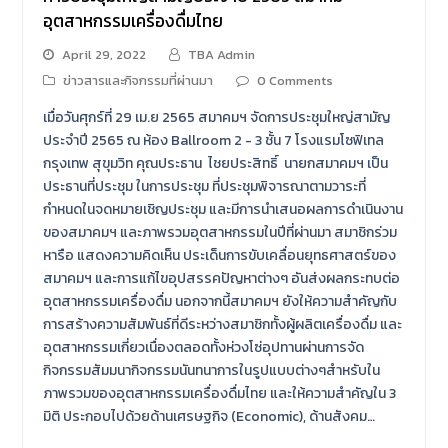
อุตสาหกรรมเครื่องดื่มไทย
April 29, 2022
TBA Admin
ข่าวสารและกิจกรรมที่ผ่านมา
0 Comments
เมื่อวันศุกร์ที่ 29 เม.ย 2565 สมาคมฯ จัดการประชุมใหญ่สามัญ
ประจำปี 2565 ณ ห้อง Ballroom 2 - 3 ชั้น 7 โรงแรมโซฟิเทล
กรุงเทพ สุขุมวิท คุณประธาน ไชยประสิทธิ์ นายกสมาคมฯ เป็น
ประธานที่ประชุม ในการประชุม ที่ประชุมพิจารณาตามวาระที่
กำหนดในจดหมายเชิญประชุม และมีการนำเสนอผลการดำเนินงาน
ของสมาคมฯ และภาพรวมอุตสาหกรรมในปีที่ผ่านมา สมาชิกร่วม
หารือ แสดงความคิดเห็น ประเด็นการขับเคลื่อนยุทธศาสตร์ของ
สมาคมฯ และการแก้ไขอุปสรรคปัญหาต่างๆ อันส่งผลกระทบต่อ
อุตสาหกรรมเครื่องดื่ม นอกจากนี้สมาคมฯ ยังให้ความสำคัญกับ
การสร้างความสัมพันธ์ที่ดีระหว่างสมาชิกทั้งผู้ผลิตเครื่องดื่ม และ
อุตสาหกรรมเกี่ยวเนื่องตลอดทั้งห่วงโซ่อุปทานผ่านการจัด
กิจกรรมสัมมนากิจกรรมนันทนาการในรูปแบบต่างๆสำหรับใน
ภาพรวมของอุตสาหกรรมเครื่องดื่มไทย และให้ความสำคัญใน 3
มิติ ประกอบไปด้วยด้านเศรษฐกิจ (Economic), ด้านสังคม…