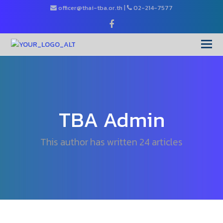
officer@thai-tba.or.th
|
02-214-7577
Facebook
O
Mo
M
TBA Admin
This author has written 24 articles