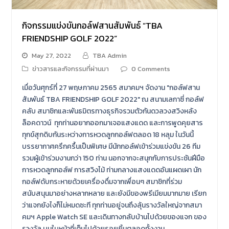
กิจกรรมแข่งขันกอล์ฟสานสัมพันธ์ “TBA
FRIENDSHIP GOLF 2022”
May 27, 2022
TBA Admin
ข่าวสารและกิจกรรมที่ผ่านมา
0 Comments
เมื่อวันศุกร์ที่ 27 พฤษภาคม 2565 สมาคมฯ จัดงาน "กอล์ฟสาน
สัมพันธ์ TBA FRIENDSHIP GOLF 2022" ณ สนามเลกาซี่ กอล์ฟ
คลับ สมาชิกและพันธมิตรทางธุรกิจรวมตัวกันดวลวงสวิงหลัง
ล็อคดาวน์ ทุกท่านอยากออกมาเจอแสงแดด และการพูดคุยสาร
ทุกข์สุกดิบกันระหว่างการหวดลูกกอล์ฟตลอด 18 หลุม ในวันนี้
บรรยากาศครึกครื้นเป็นพิเศษ มีนักกอล์ฟเข้าร่วมแข่งขัน 26 ทีม
รวมผู้เข้าร่วมงานกว่า 150 ท่าน นอกจากจะสนุกกับการประชันฝีมือ
การหวดลูกกอล์ฟ การสวิงไม้ ท่ามกลางแสงแดดอันแผดเผา นัก
กอล์ฟดับกระหายด้วยเครื่องดื่มจากเพื่อนๆ สมาชิกที่ร่วม
สนับสนุนมาอย่างหลากหลาย และยังมีของพรีเมียมมากมาย เรียก
ว่าแจกยังไงก็ไม่หมดซะที ทุกท่านอยู่จนถึงลุ้นรางวัลใหญ่จากสมา
คมฯ Apple Watch SE และเดินทางกลับบ้านไปด้วยของแจก ของ
รางวัล บนใบหน้าที่เต็มไปด้วยรอยยิ้มตลอดทั้งงาน…