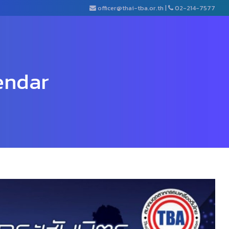
officer@thai-tba.or.th
|
02-214-7577
endar